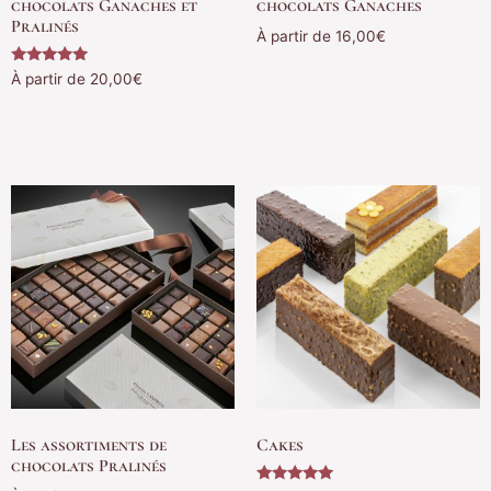
chocolats Ganaches et
chocolats Ganaches
Pralinés
À partir de
16,00
€
Note
À partir de
20,00
€
Choix des options
5.00
sur 5
Choix des options
Les assortiments de
Cakes
chocolats Pralinés