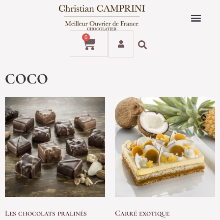
0
coco
Les chocolats pralinés
Carré exotique