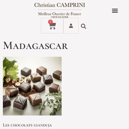
0
Madagascar
Les chocolats gianduja