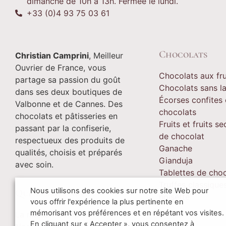
dimanche de 10h à 13h. Fermée le lundi.
+33 (0)4 93 75 03 61
Chocolats
Christian Camprini
, Meilleur
Ouvrier de France, vous
Chocolats aux fru
partage sa passion du goût
Chocolats sans l
dans ses deux boutiques de
Écorses confites
Valbonne et de Cannes. Des
chocolats
chocolats et pâtisseries en
Fruits et fruits s
passant par la confiserie,
de chocolat
respectueux des produits de
Ganache
qualités, choisis et préparés
Gianduja
avec soin.
Tablettes de cho
Truffes classique
Nous utilisons des cookies sur notre site Web pour
Qui sommes-nous ?
noisette
vous offrir l'expérience la plus pertinente en
mémorisant vos préférences et en répétant vos visites.
La maison Camprini
En cliquant sur « Accepter », vous consentez à