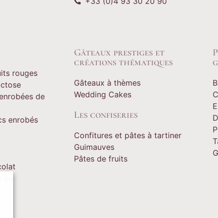
+33 (0)4 93 30 20 90
Gâteaux prestiges et
P
créations thématiques
g
its rouges
Gâteaux à thèmes
B
actose
Wedding Cakes
C
 enrobées de
E
Les confiseries
D
ecs enrobés
P
Confitures et pâtes à tartiner
T
Guimauves
G
Pâtes de fruits
colat
s ou