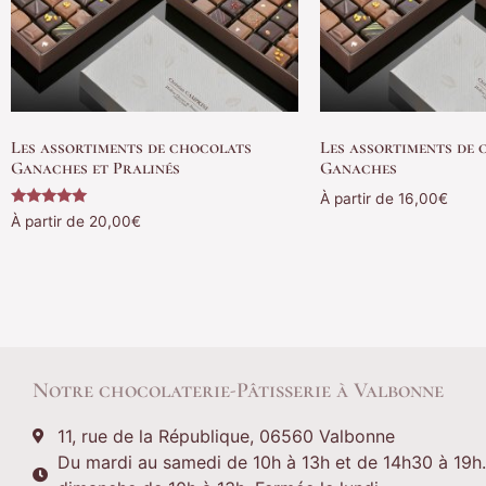
Les assortiments de chocolats
Les assortiments de
Ganaches et Pralinés
Ganaches
À partir de
16,00
€
Note
À partir de
20,00
€
5.00
Choix des options
sur 5
Choix des options
Notre chocolaterie-Pâtisserie à Valbonne
11, rue de la République, 06560 Valbonne
Du mardi au samedi de 10h à 13h et de 14h30 à 19h.