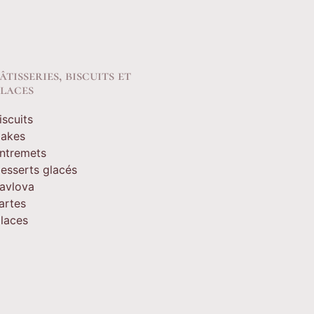
âtisseries, biscuits et
laces
iscuits
akes
ntremets
esserts glacés
avlova
artes
laces